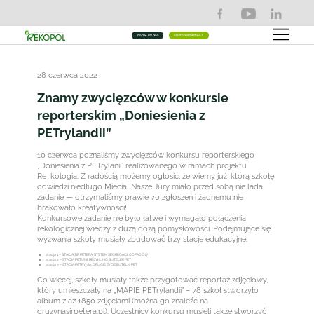
NAPISZ DO NAS
STREFA WSPÓŁPRACY
28 czerwca 2022
Znamy zwycięzców w konkursie
reporterskim „Doniesienia z
PETrylandii”
10 czerwca poznaliśmy zwycięzców konkursu reporterskiego
„Doniesienia z PETrylanii” realizowanego w ramach projektu
Re_kologia. Z radością możemy ogłosić, że wiemy już, którą szkołę
odwiedzi niedługo Miecia! Nasze Jury miało przed sobą nie lada
zadanie — otrzymaliśmy prawie 70 zgłoszeń i żadnemu nie
brakowało kreatywności!
Konkursowe zadanie nie było łatwe i wymagało połączenia
rekologicznej wiedzy z dużą dozą pomysłowości. Podejmujące się
wyzwania szkoły musiały zbudować trzy stacje edukacyjne:
stacja 1 – STACJA SIR PETERA. SYSTEM SEGREGACJI ODPADÓW
stacja 2 – STACJA PETUNI. RECYKLING BUTELEK PET
stacja 3 – STACJA PETRYNIA. DRUGIE ŻYCIE BUTELKI PET
Co więcej, szkoły musiały także przygotować reportaż zdjęciowy,
który umieszczały na „MAPIE PETrylandii” – 78 szkół stworzyło
album z aż 1850 zdjęciami (można go znaleźć na
druzynasirpetera.pl). Uczestnicy konkursu musieli także stworzyć