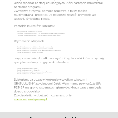
wideo reportaż ze stacji edukacyjnych, który następnie zamieszczali
na stronie programu .
Zwycięzcy otrzymali pomoce naukowe, a także tablicę
multimedialną i projektor. Do najlepszej ze szkół przyjedzie we
wrześniu śmieciarka Miecia.
Poznajcie laureatów konkursu:
1 miejsce: Szkoła podstawowa w Windzie
2 miejsce: Szkoła Podstawowa nr 2 im. Marszałka Józefa Piłsudskiego w Gołdapi
3 miejsce: Szkoła Podstawowa nr 1 im. Ludwika Holesza w Świerklanach
Wyróżnienia otrzymali:
Szkoła Podstawowa im. Miłośników Przyrody w Laskownicy
Szkoła Podstawowa im. Jana Pawła II w Łękach Dukielskich
Szkoła Podstawowa Specjalna nr 99 im. Małego Powstańca w Warszawie
Szkoła Podstawowa im. POW w Ostrówku.
Jury postanowiło dodatkowo wyróżnić 4 placówki, które otrzymają
specjalne zestawy do gry w eko-twistera:
Szkoła Podstawowa nr 2 w Żninie
Szkoła Podstawowa nr 3 w Głogowie
Szkoła Podstawowa nr 9 im. Orląt Lwowskich w Tarnowie
Szkoła Podstawowa im. POW w Ostrówku
Dziękujemy za udział w konkursie wszystkim szkołom i
GRATULUJEMY zwycięzcom! Dzięki Wam mamy pewność, że SIR
PET-ER ma grono wspaniałych giermków, którzy wraz z nim będą
dbać o środowisko!
Zwycięskie filmy obejrzeć można na stronie
www.druzynasirpetera.pl.