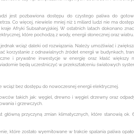
ludzi jest pozbawiona dostępu do czystego paliwa do gotow
rza. Co więcej, niewiele mniej niż 1 miliard ludzi nie ma dostęp
je kraje Afryki Subsaharyjskiej. W ostatnich latach dokonano z
ktrycznej, które pochodzą z wody, energii słonecznej oraz wiatru.
t jednak wciąż daleki od rozwiązania. Należy umożliwiać i zwięks
zać korzystanie z odnawialnych źródeł energii w budynkach, tra
liczne i prywatne inwestycje w energię oraz kłaść większy 
wiadomie będą uczestniczyć w przekształceniu światowych syst
aje wciąż bez dostępu do nowoczesnej energii elektrycznej.
surowców takich jak: węgiel, drewno i węgiel drzewny oraz odpa
owania i grzewczych.
est główną przyczyną zmian klimatycznych, które stanowią ok.
enie, które zostało wyemitowane w trakcie spalania paliwa op