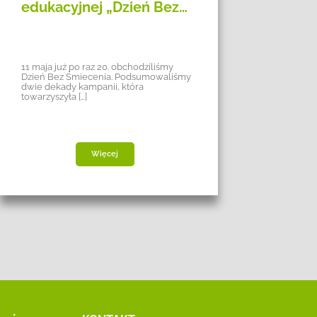
edukacyjnej „Dzień Bez…
Rek
Odz
11 maja już po raz 20. obchodziliśmy
Blisko
Dzień Bez Śmiecenia. Podsumowaliśmy
obchod
dwie dekady kampanii, która
Organi
towarzyszyła […]
20-leci
Więcej