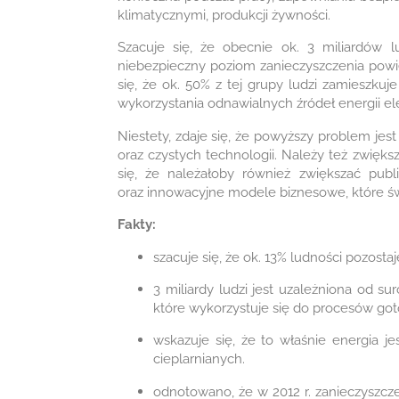
klimatycznymi, produkcji żywności.
Szacuje się, że obecnie ok. 3 miliardów 
niebezpieczny poziom zanieczyszczenia powiet
się, że ok. 50% z tej grupy ludzi zamieszku
wykorzystania odnawialnych źródeł energii ele
Niestety, zdaje się, że powyższy problem jes
oraz czystych technologii. Należy też zwięks
się, że należałoby również zwiększać pub
oraz innowacyjne modele biznesowe, które ś
Fakty:
szacuje się, że ok. 13% ludności pozost
3 miliardy ludzi jest uzależniona od 
które wykorzystuje się do procesów got
wskazuje się, że to właśnie energia j
cieplarnianych.
odnotowano, że w 2012 r. zanieczyszcz