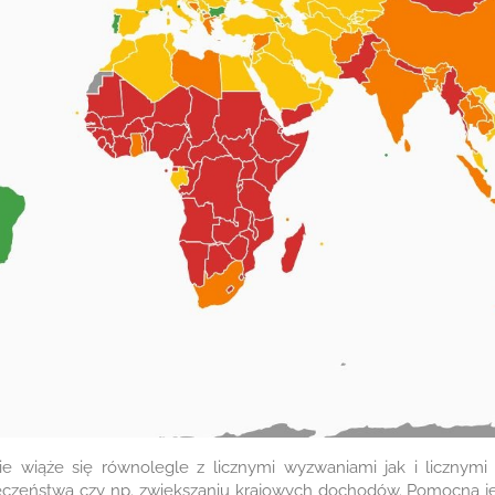
 wiąże się równolegle z licznymi wyzwaniami jak i licznymi m
eczeństwa czy np. zwiększaniu krajowych dochodów. Pomocna j