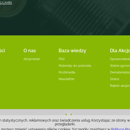
GULAMIN
ści
O nas
Baza wiedzy
Dla Akcj
Akcjonariat
FAQ
Sprawozdania
Materiały do pobrania
Walne zgrom
Multimedia
Dematerializac
Newsletter
Statut
Rejestr akcjo
»
Obserwuj nas
h statystycznych, reklamowych oraz świadczenia usług. Korzystając ze strony 
przeglądarki.
li możesz zmienić ustawienia plików cookies. Szczegóły znajdziesz w
Polityce Pr