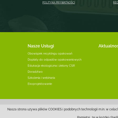
POLITYKA PRYWATNOŚCI
RE
Nasze Usługi
Aktualno
Obowiązek recyklingu opakowań
Dopłaty do odpadów opakowaniowych
Edukacja ekologiczna i zielony CSR
Doradztwo
Szkolenia i webinaria
Ekoprojektowanie
Nasza strona używa plików COOKIES i podobnych technologii m.in. w celac
Pamiętaj, że w każdej chwi