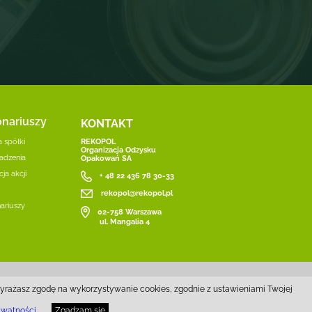
onariuszy
KONTAKT
REKOPOL
 spółki
Organizacja Odzysku
adzenia
Opakowań SA
ja akcji
+ 48 22 436 78 30-33
rekopol@rekopol.pl
nariuszy
02-758 Warszawa
ul. Mangalia 4
wyrażasz zgodę na wykorzystywanie cookies, zgodnie z ustawieniami Twojej
ywatności
.
Zgadzam się