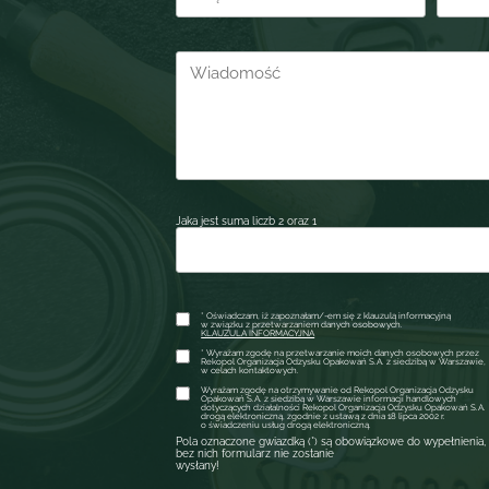
Jaka jest suma liczb 2 oraz 1
* Oświadczam, iż zapoznałam/-em się z klauzulą informacyjną
w związku z przetwarzaniem danych osobowych.
KLAUZULA INFORMACYJNA
* Wyrażam zgodę na przetwarzanie moich danych osobowych przez
Rekopol Organizacja Odzysku Opakowań S.A. z siedzibą w Warszawie,
w celach kontaktowych.
Wyrażam zgodę na otrzymywanie od Rekopol Organizacja Odzysku
Opakowań S.A. z siedzibą w Warszawie informacji handlowych
dotyczących działalności Rekopol Organizacja Odzysku Opakowań S.A.
drogą elektroniczną, zgodnie z ustawą z dnia 18 lipca 2002 r.
o świadczeniu usług drogą elektroniczną.
Pola oznaczone gwiazdką (*) są obowiązkowe do wypełnienia,
bez nich formularz nie zostanie
wysłany!