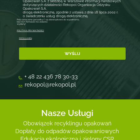
Opakowań S.A. z siedzibą w Warszawie informacji handlowych
dotyczących działalności Rekopol Organizacja Odzysku
Opakowań S.A.
drogą elektroniczną, zgodnie z ustawą z dnia 18 lipca 2002 r.
o świadczeniu usług drogą elektroniczną.
Pola oznaczone gwiazdką (*) są obowiązkowe do wypełnienia,
bez nich formularz nie zostanie
wysłany!
POLITYKA PRYWATNOŚCI
REGULAMIN
+ 48 22 436 78 30-33
rekopol@rekopol.pl
Nasze Usługi
Obowiązek recyklingu opakowań
Dopłaty do odpadów opakowaniowych
Edukacja ekologiczna i zielony CSR