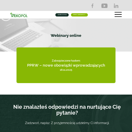
NAPISZ DO NAS
STREFA WSPÓŁPRACY
Webinary online
Zabezpieczone hasłem:
PPRW – nowe obowiązki wprowadzających
18.11.2025
Nie znalazłeś odpowiedzi na nurtujące Cię
pytanie?
Zadzwoń, napisz. Z przyjemnością udzielmy Ci informacji.