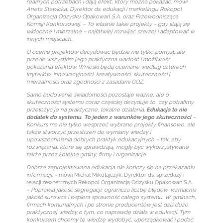
realnych potrzebach i dają efekt, który można pokazać. mówi
Aneta Stawicka, Dyrektor ds. edukacji i marketingu Rekopol
Organizacja Odzysku Opakowań S.A. oraz Przewodnicząca
Komisji Konkursowej. – To właśnie takie projekty – gdy stają się
widoczne i mierzalne – najłatwiej rozwijać szerzej i adaptować w
innych miejscach.
O ocenie projektów decydować będzie nie tylko pomysł, ale
przede wszystkim jego praktyczna wartość i możliwość
pokazania efektów. Wnioski będą oceniane według czterech
kryteriów: innowacyjności, kreatywności, skuteczności i
mierzalności oraz zgodności z zasadami GOZ.
Samo budowanie świadomości pozostaje ważne, ale o
skuteczności systemu coraz częściej decyduje to, czy potrafimy
przełożyć je na praktyczne, lokalne działania.
Edukacja to nie
dodatek do systemu. To jeden z warunków jego skuteczności
–
Konkurs ma nie tylko wesprzeć wybrane projekty finansowo, ale
także stworzyć przestrzeń do wymiany wiedzy i
upowszechniania dobrych praktyk edukacyjnych – tak, aby
rozwiązania, które się sprawdzają, mogły być wykorzystywane
także przez kolejne gminy, firmy i organizacje.
Dobrze zaprojektowana edukacja nie kończy się na przekazaniu
informacji. –
mówi Michał Mikołajczyk, Dyrektor ds. sprzedaży i
relacji zewnętrznych Rekopol Organizacja Odzysku Opakowań S.A.
– Poprawia jakość segregacji, ogranicza liczbę błędów, wzmacnia
jakość surowca i wspiera sprawność całego systemu. W gminach,
firmach komunalnych i po stronie producentów jest dziś dużo
praktycznej wiedzy o tym, co naprawdę działa w edukacji. Tym
konkursem chcemy tę wiedzę wydobyć, uporządkować i podać