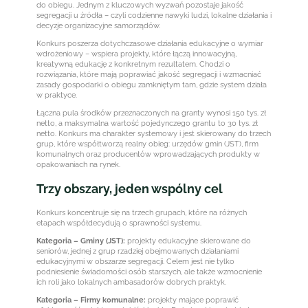
do obiegu. Jednym z kluczowych wyzwań pozostaje jakość
segregacji u źródła – czyli codzienne nawyki ludzi, lokalne działania i
decyzje organizacyjne samorządów.
Konkurs poszerza dotychczasowe działania edukacyjne o wymiar
wdrożeniowy – wspiera projekty, które łączą innowacyjną,
kreatywną edukację z konkretnym rezultatem. Chodzi o
rozwiązania, które mają poprawiać jakość segregacji i wzmacniać
zasady gospodarki o obiegu zamkniętym tam, gdzie system działa
w praktyce.
Łączna pula środków przeznaczonych na granty wynosi 150 tys. zł
netto, a maksymalna wartość pojedynczego grantu to 30 tys. zł
netto. Konkurs ma charakter systemowy i jest skierowany do trzech
grup, które współtworzą realny obieg: urzędów gmin (JST), firm
komunalnych oraz producentów wprowadzających produkty w
opakowaniach na rynek.
Trzy obszary, jeden wspólny cel
Konkurs koncentruje się na trzech grupach, które na różnych
etapach współdecydują o sprawności systemu.
Kategoria – Gminy (JST):
projekty edukacyjne skierowane do
seniorów, jednej z grup rzadziej obejmowanych działaniami
edukacyjnymi w obszarze segregacji. Celem jest nie tylko
podniesienie świadomości osób starszych, ale także wzmocnienie
ich roli jako lokalnych ambasadorów dobrych praktyk.
Kategoria – Firmy komunalne:
projekty mające poprawić