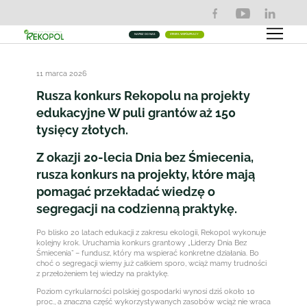
NAPISZ DO NAS
STREFA WSPÓŁPRACY
11 marca 2026
Rusza konkurs Rekopolu na projekty
edukacyjne W puli grantów aż 150
tysięcy złotych.
Z okazji 20-lecia Dnia bez Śmiecenia,
rusza konkurs na projekty, które mają
pomagać przekładać wiedzę o
segregacji na codzienną praktykę.
Po blisko 20 latach edukacji z zakresu ekologii, Rekopol wykonuje
kolejny krok. Uruchamia konkurs grantowy „Liderzy Dnia Bez
Śmiecenia” – fundusz, który ma wspierać konkretne działania. Bo
choć o segregacji wiemy już całkiem sporo, wciąż mamy trudności
z przełożeniem tej wiedzy na praktykę.
Poziom cyrkularności polskiej gospodarki wynosi dziś około 10
proc., a znaczna część wykorzystywanych zasobów wciąż nie wraca