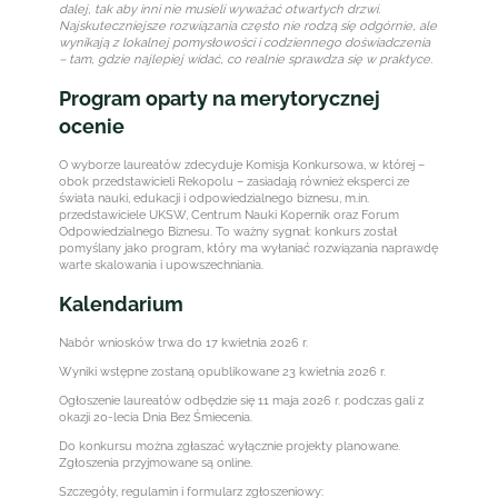
dalej, tak aby inni nie musieli wyważać otwartych drzwi.
Najskuteczniejsze rozwiązania często nie rodzą się odgórnie, ale
wynikają z lokalnej pomysłowości i codziennego doświadczenia
– tam, gdzie najlepiej widać, co realnie sprawdza się w praktyce.
Program oparty na merytorycznej
ocenie
O wyborze laureatów zdecyduje Komisja Konkursowa, w której –
obok przedstawicieli Rekopolu – zasiadają również eksperci ze
świata nauki, edukacji i odpowiedzialnego biznesu, m.in.
przedstawiciele UKSW, Centrum Nauki Kopernik oraz Forum
Odpowiedzialnego Biznesu. To ważny sygnał: konkurs został
pomyślany jako program, który ma wyłaniać rozwiązania naprawdę
warte skalowania i upowszechniania.
Kalendarium
Nabór wniosków trwa do 17 kwietnia 2026 r.
Wyniki wstępne zostaną opublikowane 23 kwietnia 2026 r.
Ogłoszenie laureatów odbędzie się 11 maja 2026 r. podczas gali z
okazji 20-lecia Dnia Bez Śmiecenia.
Do konkursu można zgłaszać wyłącznie projekty planowane.
Zgłoszenia przyjmowane są online.
Szczegóły, regulamin i formularz zgłoszeniowy: