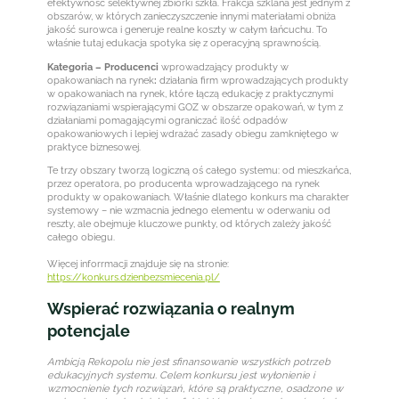
efektywność selektywnej zbiórki szkła. Frakcja szklana jest jednym z
obszarów, w których zanieczyszczenie innymi materiałami obniża
jakość surowca i generuje realne koszty w całym łańcuchu. To
właśnie tutaj edukacja spotyka się z operacyjną sprawnością.
Kategoria – Producenci
wprowadzający produkty w
opakowaniach na rynek
:
działania firm wprowadzających produkty
w opakowaniach na rynek, które łączą edukację z praktycznymi
rozwiązaniami wspierającymi GOZ w obszarze opakowań, w tym z
działaniami pomagającymi ograniczać ilość odpadów
opakowaniowych i lepiej wdrażać zasady obiegu zamkniętego w
praktyce biznesowej.
Te trzy obszary tworzą logiczną oś całego systemu: od mieszkańca,
przez operatora, po producenta wprowadzającego na rynek
produkty w opakowaniach. Właśnie dlatego konkurs ma charakter
systemowy – nie wzmacnia jednego elementu w oderwaniu od
reszty, ale obejmuje kluczowe punkty, od których zależy jakość
całego obiegu.
Więcej inforrmacji znajduje się na stronie:
https://konkurs.dzienbezsmiecenia.pl/
Wspierać rozwiązania o realnym
potencjale
Ambicją Rekopolu nie jest sfinansowanie wszystkich potrzeb
edukacyjnych systemu. Celem konkursu jest wyłonienie i
wzmocnienie tych rozwiązań, które są praktyczne, osadzone w