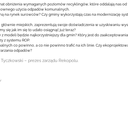
mat obniżenia wymaganych poziomów recyklingów, które oddalają nas od
onownego użycia odpadów komunalnych.
yną na rynek surowców? Czy gminy wykorzystają czas na modernizację sy
n, głównie miejskich, zaprezentują swoje doświadczenia w uzyskiwaniu wy
 się jak im się to udało osiągnąć już teraz?
y z modeli będzie najkorzystniejszy dla gmin? Który jest do zaakceptowani
zy z systemu ROP.
nalnych co powinno, a co nie powinno trafić na ich linie. Czy ekoprojekto
twarzania odpadów?
b Tyczkowski – prezes zarządu Rekopolu.
/