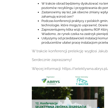
W trakcie obrad będziemy dyskutować na te
poziomów recyklingu i przygotowania do p
Zastanowimy się też, jak obecne zmiany wpł
zahamują wzrost cen?
Podczas konferencji praktycy z polskich gmi
technologie, które mogą to usprawnić. Dowiemy
Zaprezentujemy kilka wizji systemu ROP. Któr
Wiadomo, że rynek czeka na zastrzyk pienięd
Usłyszymy od przedstawicieli instalacji komu
producentów ułatwi pracę instalacjom prze
W trakcie konferencji prelekcję wygłosi Jaku
Serdecznie zapraszamy!
Więcej informacji: https://selektywna.abrys.pl