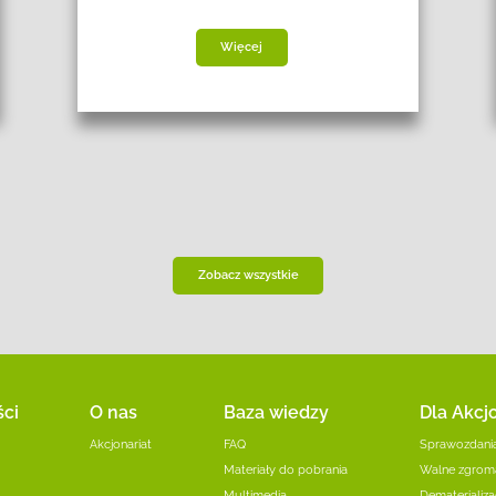
Więcej
Zobacz wszystkie
ści
O nas
Baza wiedzy
Dla Akcj
Akcjonariat
FAQ
Sprawozdania
Materiały do pobrania
Walne zgrom
Multimedia
Dematerializac