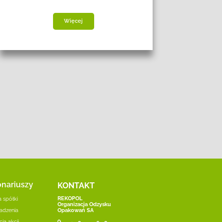
Więcej
onariuszy
KONTAKT
REKOPOL
 spółki
Organizacja Odzysku
adzenia
Opakowań SA
ja akcji