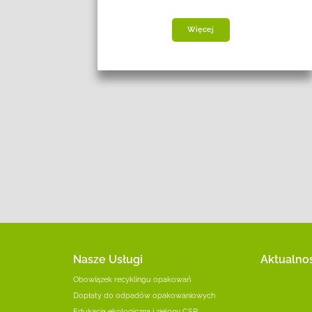
Więcej
Nasze Usługi
Aktualno
Obowiązek recyklingu opakowań
Dopłaty do odpadów opakowaniowych
Edukacja ekologiczna i zielony CSR