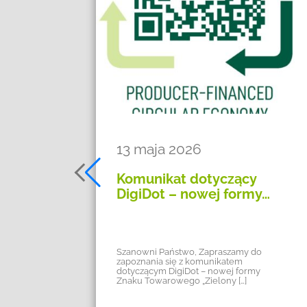
13 maja 2026
Komunikat dotyczący
DigiDot – nowej formy…
u
Szanowni Państwo, Zapraszamy do
żym
zapoznania się z komunikatem
ce
dotyczącym DigiDot – nowej formy
Znaku Towarowego „Zielony […]