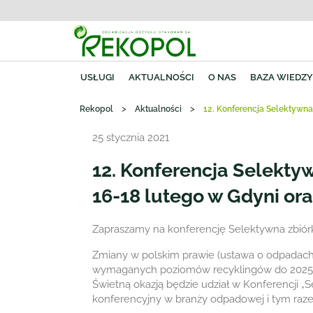
USŁUGI
AKTUALNOŚCI
O NAS
BAZA WIEDZ
>
>
Rekopol
Aktualności
12. Konferencja Selektywna
25 stycznia 2021
12. Konferencja Selektyw
16-18 lutego w Gdyni ora
Zapraszamy na konferencję Selektywna zbiórka
Zmiany w polskim prawie (ustawa o odpadach,
wymaganych poziomów recyklingów do 2025 r.
Świetną okazją będzie udział w Konferencji „S
konferencyjny w branży odpadowej i tym raze