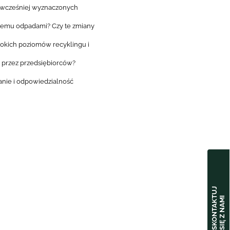
 wcześniej wyznaczonych
stemu odpadami? Czy te zmiany
sokich poziomów recyklingu i
a przez przedsiębiorców?
wanie i odpowiedzialność
S
K
O
N
T
A
K
U
J
S
I
Ę
Z
N
A
M
T
I