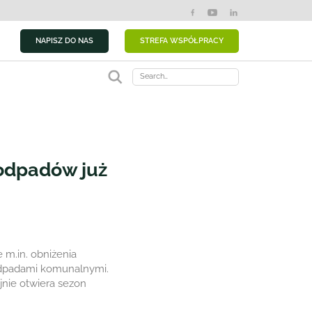
NAPISZ DO NAS
STREFA WSPÓŁPRACY
Search
 odpadów już
 m.in. obniżenia
odpadami komunalnymi.
jnie otwiera sezon