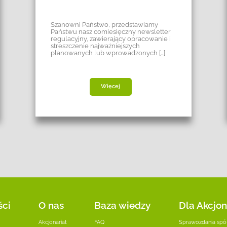
Szanowni Państwo, przedstawiamy
Państwu nasz comiesięczny newsletter
regulacyjny, zawierający opracowanie i
streszczenie najważniejszych
planowanych lub wprowadzonych […]
Więcej
ści
O nas
Baza wiedzy
Dla Akcjon
Akcjonariat
FAQ
Sprawozdania spół