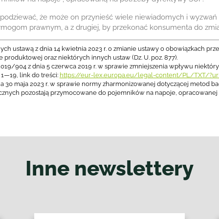
ę spodziewać, że może on przynieść wiele niewiadomych i wyzwań 
ć wymogom prawnym, a z drugiej, by przekonać konsumenta do zmi
ustawą z dnia 14 kwietnia 2023 r. o zmianie ustawy o obowiązkach prze
produktowej oraz niektórych innych ustaw (Dz. U. poz. 877).
019/904 z dnia 5 czerwca 2019 r. w sprawie zmniejszenia wpływu niektó
 1—19, link do treści:
https://eur-lex.europa.eu/legal-content/PL/TXT/?
ia 30 maja 2023 r. w sprawie normy zharmonizowanej dotyczącej metod 
ztucznych pozostają przymocowane do pojemników na napoje, opracowanej
Inne newslettery