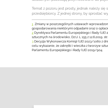
Temat z pozoru jest prosty, jednak należy si
przedsiębiorcy. Z jednej strony, by sprosta
1
Zmiany w poszczególnych ustawach wprowadzonych 
gospodarowania niektórymi odpadami oraz o opłacie 
2
Dyrektywa Parlamentu Europejskiego i Rady (UE) 2
sztucznych na środowisko, Dz.U. L 155 z 12.6.2019, str.
3
Decyzja Wykonawcza Komisji (UE) 2023/1060 z dn
celu wykazanie, że zakrętki i wieczka z tworzyw s
Parlamentu Europejskiego i Rady (UE) 2019/904.