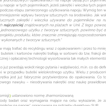
y w jednorazowych opakowaniach na napoje będących pojemnik
 napoje w tych pojemnikach, jeżeli zakrętki i wieczka tych po
 podczas etapu zamierzonego użytkowania napoju. Wymóg ten w
u zmniejszenie wpływu tworzyw sztucznych na środowisko. Jak w
ucznych zakrętki i wieczka używane do pojemników na na
ch
najczęściej
znajdowanych na plażach w Unii. Z tego powo
i jednorazowego użytku z tworzyw sztucznych, powinno być 
projektu produktu, które znacznie zmniejszają rozprzestrzeni
k wykonanych z tworzyw sztucznych.”
 mają trafiać do recyklingu wraz z opakowaniem i przez to mnie
telek i kartonów nakrętki trafiają w sortowni do tzw, frakcji dro
znej i opłacalnej technologii wysortowania tak małych elementó
o już powstają wokół niego pytania i wątpliwości, m.in. co do de
ki w przypadku butelki wielokrotnego użytku. Wielu z producen
krętka jest już fabrycznie przytwierdzona do opakowania. Co 
nowego nawyku – nieodrywania nakrętki oraz naukę prawidło
omisji
3
ustanowiono normę zharmonizowaną
ody badań oraz wymagania mające na celu wykazanie, że zak
mników na napoje”, opracowaną na potrzeby dyrektywy SUP.