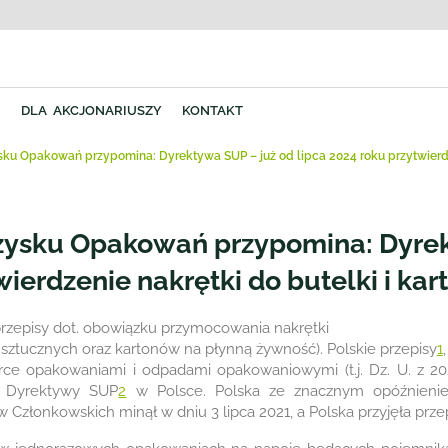
Y
DLA AKCJONARIUSZY
KONTAKT
ku Opakowań przypomina: Dyrektywa SUP – już od lipca 2024 roku przytwierdze
zysku Opakowań przypomina: Dyrek
wierdzenie nakrętki do butelki i ka
przepisy dot. obowiązku przymocowania nakrętki
sztucznych oraz kartonów na płynną żywność). Polskie przepisy
1
ce opakowaniami i odpadami opakowaniowymi (t.j. Dz. U. z 2023
ę Dyrektywy SUP
2
w Polsce. Polska ze znacznym opóźnienie
 Członkowskich minął w dniu 3 lipca 2021, a Polska przyjęła przep