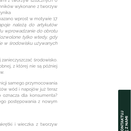
ami z tworzyw sztucznych o
jemników wykonane z tworzyw
ynika
skazano wprost w motywie 17
poje należą do artykułów
du wprowadzanie do obrotu
dozwolone tylko wtedy, gdy
anie w środowisku używanych
j zanieczyszczać środowisko.
bnej, z której nie są później
w.
finicji samego przymocowania
tów wód i napojów już teraz
to oznacza dla konsumenta?
wego postępowania z nowym
S
K
O
N
T
A
K
U
J
S
I
Ę
Z
N
A
M
T
I
rętki i wieczka z tworzyw