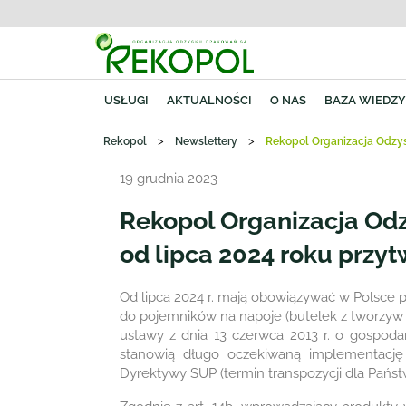
USŁUGI
AKTUALNOŚCI
O NAS
BAZA WIEDZ
>
>
Rekopol
Newslettery
Rekopol Organizacja Odzys
19 grudnia 2023
Rekopol Organizacja Od
od lipca 2024 roku przyt
Od lipca 2024 r. mają obowiązywać w Polsce 
do pojemników na napoje (butelek z tworzyw 
ustawy z dnia 13 czerwca 2013 r. o gospodar
stanowią długo oczekiwaną implementacj
Dyrektywy SUP (termin transpozycji dla Państw