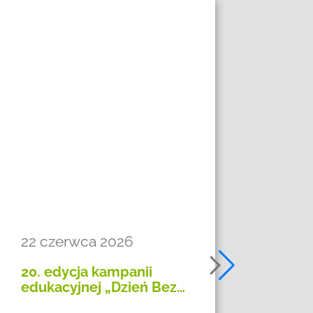
22 czerwca 2026
27 
20. edycja kampanii
Jubi
edukacyjnej „Dzień Bez…
Rek
Odz