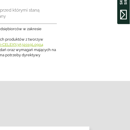
przed którymi staną
any
dsiębiorców w zakresie
rych produktów z tworzyw
uri=CELEX%3A32019L0904
badań oraz wymagań mających na
 na potrzeby dyrektywy