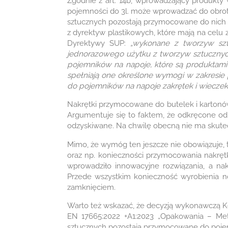
Zgodnie z art. 14b, wprowadzający produkt
pojemności do 3l. może wprowadzać do obrotu
sztucznych pozostają przymocowane do nich
z dyrektyw plastikowych, które mają na cel
Dyrektywy SUP:
„wykonane z tworzyw szt
jednorazowego użytku z tworzyw sztuczny
pojemników na napoje, które są produktam
spełniają one określone wymogi w zakresie 
do pojemników na napoje zakrętek i wiecze
Nakrętki przymocowane do butelek i kartonów
Argumentuje się to faktem, że odkręcone od bu
odzyskiwane. Na chwilę obecną nie ma skutec
Mimo, że wymóg ten jeszcze nie obowiązuje, t
oraz np. konieczności przymocowania nakręt
wprowadziło innowacyjne rozwiązania, a na
Przede wszystkim konieczność wyrobienia 
zamknięciem.
Warto też wskazać, że decyzją wykonawczą K
EN 17665:2022 +A1:2023 „Opakowania – Met
sztucznych pozostają przymocowane do poje