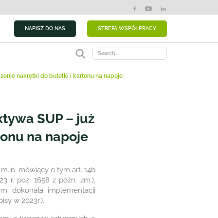
NAPISZ DO NAS
STREFA WSPÓŁPRACY
Search
nie nakrętki do butelki i kartonu na napoje
tywa SUP – już
rtonu na napoje
, m.in. mówiący o tym art. 14b
 r. poz. 1658 z późn. zm.),
m dokonała implementacji
isy w 2023r.).