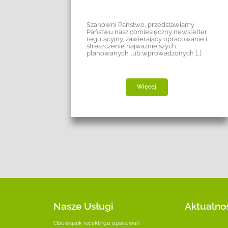
ienia
Szanowni Państwo, przedstawiamy
u BDO
Państwu nasz comiesięczny newsletter
regulacyjny, zawierający opracowanie i
streszczenie najważniejszych
planowanych lub wprowadzonych […]
Więcej
Nasze Usługi
Aktualno
Obowiązek recyklingu opakowań