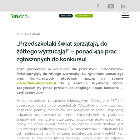
NAPISZ DO NAS
STREFA WSPÓŁPRACY
29 marca 2022
„Przedszkolaki świat sprzątają, do
żółtego wyrzucają!” – ponad 430 prac
zgłoszonych do konkursu!
Trwa głosowanie w konkursie dla przedszkoli „Przedszkolaki
świat sprzątają, do żółtego wyrzucają”. Na zgłoszone ponad 430
prac konkursowych głosować można na stronie
www.dzialajzimpetem.pl
do 3 kwietnia. Wystarczy zebrać
100głosów, by praca przeszła do drugiego etapu konkursu –
czyli oceny Jury.
W ogólnopolskim programie edukacyjnym „Działaj z imPETem!”
uczestniczy blisko 1500 przedszkoli. Wszystkie z nich otrzymały
bezpłatne pakiety materiałów edukacyjnych na temat segregacji
odpadów, dopasowane do wieku najmłodszych. W pakietach
znalazły się m.in. scenariusze zajęć, propozycje aktywności, karty
pracy dla dzieci, plakat zadań z naklejkami. Celem działania jest
krzewienie prawidłowych nawyków postępowania z odpadami już
od najmłodszych lat. Tym razem bohaterowie akcji – imPET, Pan
Kartonik, Puszek oraz Miecia zwracają uwagę dzieci na odpady,