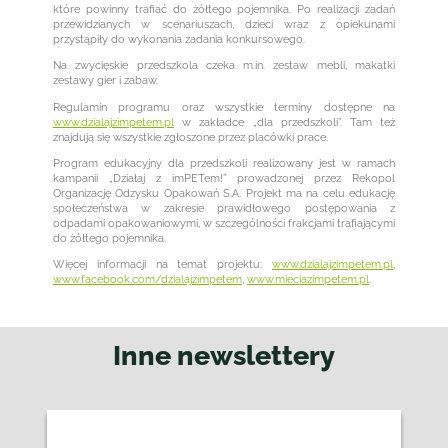
które powinny trafiać do żółtego pojemnika. Po realizacji zadań
przewidzianych w scenariuszach, dzieci wraz z opiekunami
przystąpiły do wykonania zadania konkursowego.
Na zwycięskie przedszkola czeka m.in. zestaw mebli, makatki
zestawy gier i zabaw.
Regulamin programu oraz wszystkie terminy dostępne na
www.dzialajzimpetem.pl
w zakładce „dla przedszkoli”. Tam też
znajdują się wszystkie zgłoszone przez placówki prace.
Program edukacyjny dla przedszkoli realizowany jest w ramach
kampanii „Działaj z imPETem!” prowadzonej przez Rekopol
Organizację Odzysku Opakowań S.A. Projekt ma na celu edukację
społeczeństwa w zakresie prawidłowego postępowania z
odpadami opakowaniowymi, w szczególności frakcjami trafiającymi
do żółtego pojemnika.
Więcej informacji na temat projektu:
www.dzialajzimpetem.pl
,
www.facebook.com/dzialajzimpetem
,
www.mieciazimpetem.pl
.
Inne newslettery