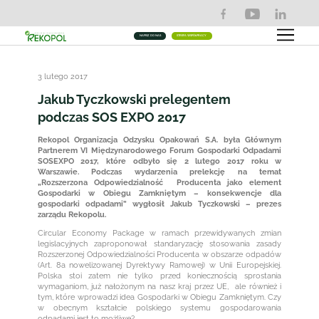
NAPISZ DO NAS
STREFA WSPÓŁPRACY
3 lutego 2017
Jakub Tyczkowski prelegentem
podczas SOS EXPO 2017
Rekopol Organizacja Odzysku Opakowań S.A. była Głównym
Partnerem VI Międzynarodowego Forum Gospodarki Odpadami
SOSEXPO 2017, które odbyło się 2 lutego 2017 roku w
Warszawie. Podczas wydarzenia prelekcję na temat
„Rozszerzona Odpowiedzialność Producenta jako element
Gospodarki w Obiegu Zamkniętym – konsekwencje dla
gospodarki odpadami” wygłosił Jakub Tyczkowski – prezes
zarządu Rekopolu.
Circular Economy Package w ramach przewidywanych zmian
legislacyjnych zaproponował standaryzację stosowania zasady
Rozszerzonej Odpowiedzialności Producenta w obszarze odpadów
(Art. 8a nowelizowanej Dyrektywy Ramowej) w Unii Europejskiej.
Polska stoi zatem nie tylko przed koniecznością sprostania
wymaganiom, już nałożonym na nasz kraj przez UE, ale również i
tym, które wprowadzi idea Gospodarki w Obiegu Zamkniętym. Czy
w obecnym kształcie polskiego systemu gospodarowania
odpadami jest to możliwe?