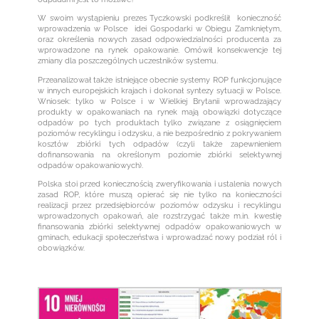
W swoim wystąpieniu prezes Tyczkowski podkreślił konieczność
wprowadzenia w Polsce idei Gospodarki w Obiegu Zamkniętym,
oraz określenia nowych zasad odpowiedzialności producenta za
wprowadzone na rynek opakowanie. Omówił konsekwencje tej
zmiany dla poszczególnych uczestników systemu.
Przeanalizował także istniejące obecnie systemy ROP funkcjonujące
w innych europejskich krajach i dokonał syntezy sytuacji w Polsce.
Wniosek: tylko w Polsce i w Wielkiej Brytanii wprowadzający
produkty w opakowaniach na rynek mają obowiązki dotyczące
odpadów po tych produktach tylko związane z osiągnięciem
poziomów recyklingu i odzysku, a nie bezpośrednio z pokrywaniem
kosztów zbiórki tych odpadów (czyli także zapewnieniem
dofinansowania na określonym poziomie zbiórki selektywnej
odpadów opakowaniowych).
Polska stoi przed koniecznością zweryfikowania i ustalenia nowych
zasad ROP, które muszą opierać się nie tylko na konieczności
realizacji przez przedsiębiorców poziomów odzysku i recyklingu
wprowadzonych opakowań, ale rozstrzygać także m.in. kwestię
finansowania zbiórki selektywnej odpadów opakowaniowych w
gminach, edukacji społeczeństwa i wprowadzać nowy podział ról i
obowiązków.